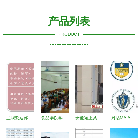
产品列表
PRODUCT
----------------
兰职欢迎你
食品学院学
安徽颍上某
对话MAIA
丨甘肃工商
生会招新圆
学院突遭关
2017新生
技师学院明
满落幕，新
停，两千学
入学行前召