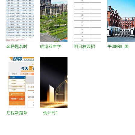
日开始报
生力量集结
子开学在即
集令，就在
名，你还在
待发
求学无门
明天！
等什么？
金榜题名时
临港双生学
明日校园招
平湖枫叶国
广东学考成
校崭新亮
聘盛宴 超
际学校
绩明日10点
相，明日学
400家单
2022年春
放榜，查询
院迎来204
位、近1.2
季招生校园
指南与祝福
名新生
万个岗位齐
开放日精彩
聚聊城大学
启幕
与济南护理
职业学院
启程新篇章
倒计时1
一份录取通
天！
知的邀约
OFweek