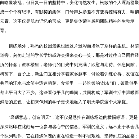
向略显凌乱，但日复一日的坚持中，变化悄然发生。松散的个人逐渐凝聚
成一个个有纪律、有默契的集体，口号声从参差不齐变得铿锵有力、响彻
云霄。这不仅是肌肉记忆的形成，更是集体荣誉感和团队精神的生动培
育。
训练场外，熟悉的校园景象也因这片迷彩而增添了别样的生机。林荫
道旁，匆匆走过的学长学姐或许会投来会心一笑，那是对过往自己同样经
历的怀念；教学楼里，老师们的目光中则充满了欣慰与期待。休息间隙，
树荫下、台阶上，新生们互相分享着家乡趣事，讨论着训练心得，友谊在
共同的汗水与欢笑中迅速萌芽。食堂里，一起吃饭的“战友”们，饭量似乎
都比平日大了不少。这些看似平凡的瞬间，共同构成了军训生活中温暖而
鲜活的底色，让初来乍到的学子更快地融入了明天学院这个大家庭。
“磨砺意志，创造明天”，这不仅是悬挂在训练场边的横幅标语，更是
深深烙印在此刻每一位参与者心中的信念。军训的意义，远不止于学会几
个队列动作。它在锤炼体魄的更在锻造一种不畏艰难、坚持到底的品格；