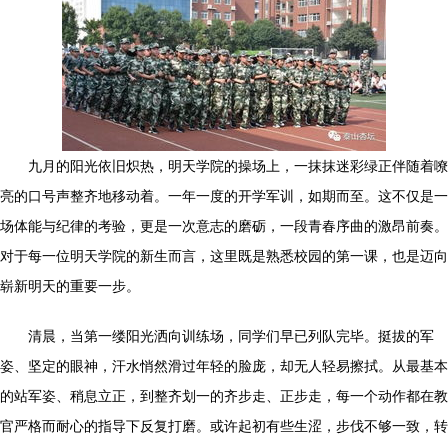
九月的阳光依旧炽热，明天学院的操场上，一抹抹迷彩绿正伴随着嘹
亮的口号声整齐地移动着。一年一度的开学军训，如期而至。这不仅是一
场体能与纪律的考验，更是一次意志的磨砺，一段青春序曲的激昂前奏。
对于每一位明天学院的新生而言，这里既是熟悉校园的第一课，也是迈向
崭新明天的重要一步。
清晨，当第一缕阳光洒向训练场，同学们早已列队完毕。挺拔的军
姿、坚定的眼神，汗水悄然滑过年轻的脸庞，却无人轻易擦拭。从最基本
的站军姿、稍息立正，到整齐划一的齐步走、正步走，每一个动作都在教
官严格而耐心的指导下反复打磨。或许起初有些生涩，步伐不够一致，转