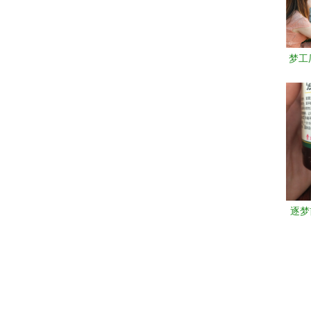
梦工
泽宇
代音
逐梦
给·