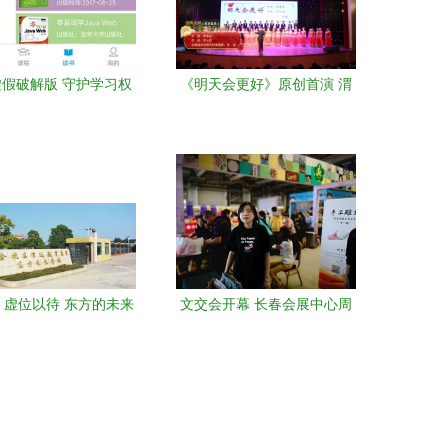
假破解版 守护学习权
《明天会更好》原创首演 渭
益与网络安全
南师范学院听音合唱团2019
新年音乐会侧记
1，虚位以待 东方的未来
文交会开幕 长春会展中心周
——致明天学院新生的
末免费开放，琳琅商品待你
一封信
来淘