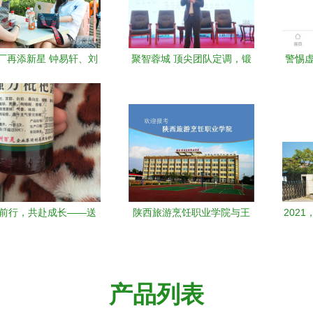
厂再添新星 钟易轩、刘
聚智蓉城 顶尖团队定调，锻
警惕虚
、叶锦夫等齐聚北京现
造中国轮胎业的“明天学院”
乐研修学院，2018新生
报到现场热潮不减
前行，共赴成长——送
陕西旅游烹饪职业学院与王
202
芝士&明天学院伙伴们的
品集团联合开展公开课教学
有你
励志寄语
交流活动明日启动
产品列表