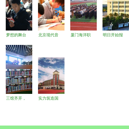
院，共启味
礼
生技能大赛
玩法详解
蕾与技艺的
侧记
盛宴
梦想的舞台
北京现代音
厦门海洋职
明日开始报
2013北影
乐研修学院
业技术学院
名 | 山东药
表演系艺考
迎新盛况
学生活动亮
品食品职业
掠影
新星璀璨，
点 明天学
学院单独招
梦想起航
院项目
生(第二批)
简章发布
三馆齐开，
实力筑造国
书香满南翔
际范儿 中
——明天学
建二局四公
院家门口的
司明天学院