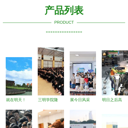
产品列表
PRODUCT
----------------
就在明天！
三明学院隆
展今日风采
明日之后高
名厨走进广
重举行
成明日之师
地工厂吊桥
东酒店管理
2012届本
——学院首
打法全攻略
职业技术学
科生毕业典
届学前师范
通关技巧与